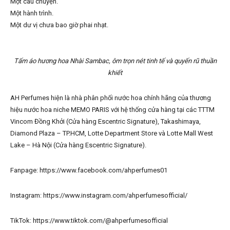
Một câu chuyện.
Một hành trình.
Một dư vị chưa bao giờ phai nhạt.
Tấm áo hương hoa Nhài Sambac, ôm trọn nét tinh tế và quyến rũ thuần
khiết
AH Perfumes hiện là nhà phân phối nước hoa chính hãng của thương
hiệu nước hoa niche MEMO PARIS với hệ thống cửa hàng tại các TTTM
Vincom Đồng Khởi (Cửa hàng Escentric Signature), Takashimaya,
Diamond Plaza – TP.HCM, Lotte Department Store và Lotte Mall West
Lake – Hà Nội (Cửa hàng Escentric Signature).
Fanpage: https://www.facebook.com/ahperfumes01
Instagram: https://www.instagram.com/ahperfumesofficial/
TikTok: https://www.tiktok.com/@ahperfumesofficial