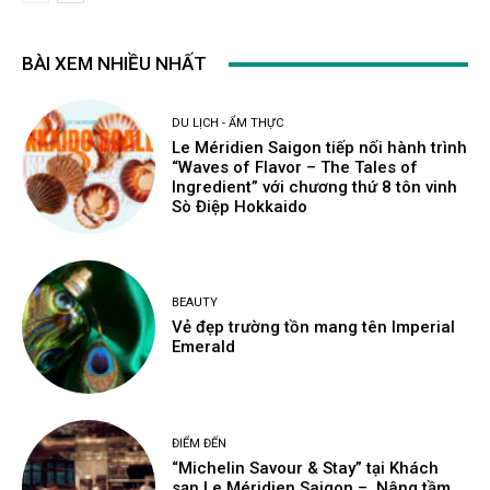
BÀI XEM NHIỀU NHẤT
DU LỊCH - ẨM THỰC
Le Méridien Saigon tiếp nối hành trình
“Waves of Flavor – The Tales of
Ingredient” với chương thứ 8 tôn vinh
Sò Điệp Hokkaido
BEAUTY
Vẻ đẹp trường tồn mang tên Imperial
Emerald
ĐIỂM ĐẾN
“Michelin Savour & Stay” tại Khách
sạn Le Méridien Saigon – Nâng tầm