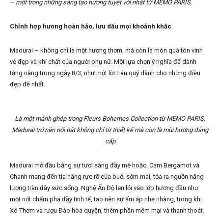
– một trong những sáng tạo hương tuyệt vời nhất từ MEMO PARIS.
Chỉnh hợp hương hoàn hảo, lưu dấu mọi khoảnh khắc
Madurai – không chỉ là một hương thơm, mà còn là món quà tôn vinh
vẻ đẹp và khí chất của người phụ nữ. Một lựa chọn ý nghĩa để dành
tặng nàng trong ngày 8/3, như một lời trân quý dành cho những điều
đẹp đẽ nhất.
Là một mảnh ghép trong Fleurs Bohemes Collection từ MEMO PARIS,
Madurai trở nên nổi bật không chỉ từ thiết kế mà còn là mùi hương đẳng
cấp
Madurai mở đầu bằng sự tươi sáng đầy mê hoặc. Cam Bergamot và
Chanh mang đến tia nắng rực rỡ của buổi sớm mai, tỏa ra nguồn năng
lượng tràn đầy sức sống. Nghệ Ấn Độ len lỏi vào lớp hương đầu như
một nốt chấm phá đầy tinh tế, tạo nên sự ấm áp nhẹ nhàng, trong khi
Xô Thơm và rượu Đào hòa quyện, thêm phần mềm mại và thanh thoát.