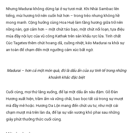
Nhưng Madurai không dừng lại ở sự tươi mát. Khi Nhài Sambac lên
tiếng, mùi hương trở nên cuốn hút hơn – trong trẻo nhưng không hề
mong manh. Cộng hưởng cùng Hoa Huệ làm tầng hương giữa trở nên
nồng nàn, gợi cảm hơn – một chút táo bạo, một chút nổi loạn, tựa điệu
múa đầy nội lực của vũ công Kathak trên sân khấu rực lửa. Tinh chất
Cúc Tagetes thêm chút hoang dã, cuồng nhiệt, kéo Madurai ra khỏi sự
an toàn để chạm đến một ngưỡng cảm xúc bất ngờ.
Madurai – hơn cả một món quà, đó là dấu ấn của sự tinh tế trong những
khoảnh khắc đặc biệt
Cuối cùng, mọi thứ lắng xuống, để lại một dấu ấn sâu đậm. Gỗ Đàn
Hương xuất hiện, trầm ấm và vững chãi, bao bọc tất cả trong sự mượt
mà đầy mê hoặc. Hương Da Lộn mang đến chút ưu tư, như một cái
chạm mượt mà trên làn da, để lại sự vấn vương khó phai sau những
giây phút thưởng thức cuối cùng.