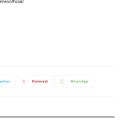
umesofficial/
witter
Pinterest
WhatsApp