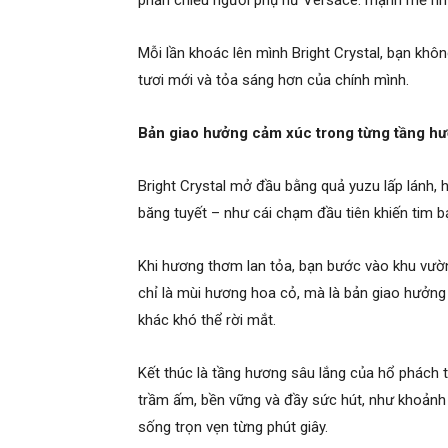
phản chiếu người phụ nữ Versace: mạnh mẽ như
Mỗi lần khoác lên mình Bright Crystal, bạn kh
tươi mới và tỏa sáng hơn của chính mình.
Bản giao hưởng cảm xúc trong từng tầng h
Bright Crystal mở đầu bằng quả yuzu lấp lánh,
băng tuyết – như cái chạm đầu tiên khiến tim b
Khi hương thơm lan tỏa, bạn bước vào khu vườ
chỉ là mùi hương hoa cỏ, mà là bản giao hưởng 
khác khó thể rời mắt.
Kết thúc là tầng hương sâu lắng của hổ phách
trầm ấm, bền vững và đầy sức hút, như khoảnh 
sống trọn vẹn từng phút giây.