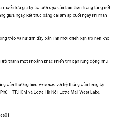
ữ muốn lưu giữ ký ức tươi đẹp của bản thân trong từng nốt
ng giữa ngày, kết thúc bằng cái ấm áp cuối ngày khi màn
rong trẻo và nữ tính đầy bản lĩnh mới khiến bạn trở nên khó
ều trở thành một khoảnh khắc khiến tim bạn rung động như
ng của thương hiệu Versace, với hệ thống cửa hàng tại
hú – TP.HCM và Lotte Hà Nội, Lotte Mall West Lake,
umes01