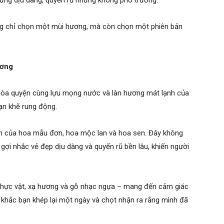
ng dịu dàng, quyến rũ nhưng không phô trương.
ông chỉ chọn một mùi hương, mà còn chọn một phiên bản
ương
 hòa quyện cùng lựu mọng nước và làn hương mát lạnh của
ạn khẽ rung động.
n của hoa mẫu đơn, hoa mộc lan và hoa sen. Đây không
gợi nhắc vẻ đẹp dịu dàng và quyến rũ bền lâu, khiến người
 thực vật, xạ hương và gỗ nhạc ngựa – mang đến cảm giác
khắc bạn khép lại một ngày và chọt nhận ra rằng mình đã