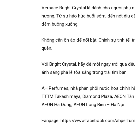
Versace Bright Crystal là dành cho người phụ n
hương. Từ sự háo hức buổi sớm, đến nét dịu dà
đêm buông xuống.
Không cần ồn ào để nổi bật. Chính sự tinh tế, t
quên.
Với Bright Crystal, hãy để mỗi ngày trôi qua đ
ánh sáng pha lê tỏa sáng trong trái tim bạn.
AH Perfumes, nhà phân phối nước hoa chính hã
TTTM Takashimaya, Diamond Plaza, AEON Tân P
AEON Hà Đông, AEON Long Biên – Hà Nội.
Fanpage: https://www.facebook.com/ahperf