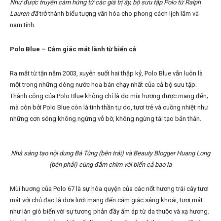
Như được truyền cảm hứng từ các giá trị ấy, bộ sưu tập Polo từ Ralph
Lauren đã
trở thành biểu tượng văn hóa cho phong cách lịch lãm và
nam tính.
Polo Blue – Cảm giác mát lành từ biển cả
Ra mắt từ tận năm 2003, xuyên suốt hai thập kỷ, Polo Blue vẫn luôn là
một trong những dòng nước hoa bán chạy nhất của cả bộ sưu tập.
Thành công của Polo Blue không chỉ là do mùi hương được mang đến;
mà còn bởi Polo Blue còn là tinh thần tự do, tươi trẻ và cuồng nhiệt như
những cơn sóng không ngừng vỗ bờ, không ngừng tái tạo bản thân.
Nhà sáng tạo nội dung Bá Tùng (bên trái) và Beauty Blogger Huang Long
(bên phải) cùng đắm chìm với biển cả bao la
Mùi hương của Polo 67 là sự hòa quyện của các nốt hương trái cây tươi
mát với chủ đạo là dưa lưới mang đến cảm giác sảng khoái, tươi mát
như làn gió biển với sự tương phản đầy ấm áp từ da thuộc và xạ hương.