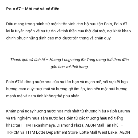
Polo 67 – Mới mẻ và cổ điển
Dẫu mang trong mình sứ mệnh tôn vinh cho bộ sưu tập Polo, Polo 67
lại là tuyên ngôn về sự tự do và tinh thần của thời đại mới, nơi khát khao
chinh phục những đỉnh cao mới được tôn trọng và chân quý.
Thanh lịch và tinh tế – Huang Long cùng Bá Tùng mang thể thao đến
gần hơn với thời trang
Polo 67 là dòng nước hoa của sự táo bạo và mạnh mẽ, với sự kết hợp
hương cam quýt tươi mát và hương gỗ ấm áp, tạo nên một mùi hương
mạnh mẽ và nam tính không thể phủ nhận.
Khám phá ngay hương nước hoa mới nhất từ thương hiệu Ralph Lauren
và trải nghiệm mua sắm nước hoa đến từ các thương hiệu nổi tiếng
khác tại TTTM Takashimaya, Diamond Plaza, AEON Mall Tân Phú –
TP.HCM và TTTM Lotte Department Store, Lotte Mall West Lake, AEON