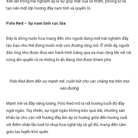
Xen lẫn trong trải nghiệm ấy là sự góp mặt của xô thơm, phong lữ và
tạo nên một lớp hương đầy nam tính và quyến rũ.
Polo Red – Sự nam tính rực lửa
Đây là dòng nước hoa mang đến cho người dùng một trải nghiệm đầy
táo bạo như thể đứng trước một con đường rộng mở. Ở chốn ấy, người
đàn ông như được đưa vào hành trình băng qua sa mạc rộng lớn với cái
nóng ấm quyến rũ và những bí ẩn đang chờ được khám phá.
Polo Red đem đến sự mạnh mẽ, cuốn hút cho các chàng trai trên mọi
nẻo đường
Mạnh mẽ và đầy năng lượng, Polo Red mở ra với hương bưởi đỏ đầy
ngọt ngào. Tuy nhiên, sự ngọt ngào không kéo quá dài, nhường sân
khấu lại cho các nốt hương đầy ấm áp từ hương giữa đến hương cuối
với điểm nhấn lần lượt từ nhụy hoa nghệ tây và gỗ đỏ; mang đến cảm
giác lưu luyến khó quên.