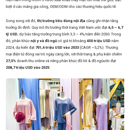
biệt ở các mảng gia công, OEM/ODM cho các thương hiệu quốc tế.
Song song với đó,
thị trường tiêu dùng nội địa
cũng ghi nhận tăng
trưởng ổn định. Quy mô thị trường thời trang Việt Nam ước đạt
6,5 – 6,7
tỷ USD
, dự báo tăng trưởng trung bình 3,5 – 4%/năm đến 2030. Trong
đó, phân khúc
nội y và đồ ngủ
có giá trị khoảng
450 triệu USD
năm
2024, dự kiến đạt
701,6 triệu USD vào 2033
(CAGR ~5,2%). Thương
mại điện tử đóng vai trò ngày càng lớn, với thời trang & phụ kiện chiếm
27,5%
doanh thu online và riêng phân khúc đồ lót & đồ ngủước đạt
208,7 triệu USD vào 2025
.