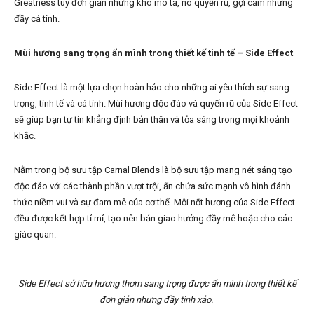
Greatness tuy đơn giản nhưng khó mô tả, nó quyến rũ, gợi cảm nhưng
đầy cá tính.
Mùi hương sang trọng ẩn mình trong thiết kế tinh tế –
Side Effect
Side Effect là một lựa chọn hoàn hảo cho những ai yêu thích sự sang
trọng, tinh tế và cá tính. Mùi hương độc đáo và quyến rũ của Side Effect
sẽ giúp bạn tự tin khẳng định bản thân và tỏa sáng trong mọi khoảnh
khắc.
Nằm trong bộ sưu tập Carnal Blends là bộ sưu tập mang nét sáng tạo
độc đáo với các thành phần vượt trội, ẩn chứa sức mạnh vô hình đánh
thức niềm vui và sự đam mê của cơ thể. Mỗi nốt hương của Side Effect
đều được kết hợp tỉ mỉ, tạo nên bản giao hưởng đầy mê hoặc cho các
giác quan.
Side Effect sở hữu hương thơm sang trọng được ẩn mình trong thiết kế
đơn giản nhưng đầy tinh xảo.