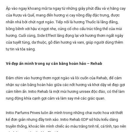
Ập vào ngay khoang mũi ta ngay từ những giây phút đầu và vị hăng cay
của Rượu và Quế, mang đến hương vị cay nồng đầy đặc trưng, được
nhấn nhá bởi chút ngọt ngào. Tiếp nối là hương Thuốc lá lãng đãng,
bồng bềnh với hậu vị ngọt nhẹ, củng cố cho cấu trúc tổng thể của mùi
hương. Cuối cùng, Side Effect lắng đọng lại với hương thơm ngất ngây
của tuyết tùng, da thuộc, gỗ đàn hương và vani, giúp người dùng thêm
tự tin và tỏa sáng.
Vẻ đẹp ẩn mình trong sự cân bằng hoàn hảo –
Rehab
Đắm chìm vào hương thơm ngọt ngào và lôi cuốn của Rehab, để cảm
nhận sự cân bằng hoàn hảo giữa các nốt hương và khơi dậy vẻ đẹp gợi
cảm tiềm ẩn. Initio Rehab là một mùi hương unisex độc đáo, có thể làm
rung động khía cạnh gợi cảm và làm say mê các giác quan.
Initio Parfums Prives luôn ẩn mình trong những chai nước hoa với thiết
kế đơn giản nhưng đầy tinh xảo. Initio Rehab EDP sở hữu kiểu dáng
truyền thống, khoác lên mình chiếc áo màu trắng tinh tế, cá tính, tạo nên