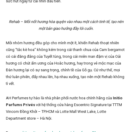
sức hút ngay từ cái nhìn đầu tiên.
Rehab – Mỗi nốt hương hòa quyện vào nhau một cách tinh tế, tạo nên
một bản giao hưởng đầy lôi cuốn.
Mỗi nhóm hương đều góp cho mình một ít, khiến Rehab thoạt nhiên
cũng “tắc kè hoa” không kém trong cái thanh chua của Cam bergamot
có cái đăng đắng của Tuyết tùng, trong cái miên man đậm vị của Oải
hương có chút ẩm ương của Hoắc hương, hay trong vẻ mộc mạc của
Đàn hương lại có sự sang trọng, chỉnh tề của Gỗ gụ. Cứ như thế, mọi
thứ luân phiên, đẩy nhau lên, hạ nhau xuống, tạo nên một Rehab không
tì vết.
AH Perfumes tự hào là nhà phân phối nước hoa chính hãng của
Initio
Parfums Privés
với hệ thống cửa hàng Escentric Signature tại TTTM
Vincom Đồng Khởi – TP.HCM và Lotte Mall West Lake, Lotte
Department store – Hà Nội.